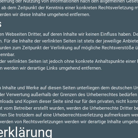
perrung der Nutzung von Informationen nach den allgemeinen Gesetz
t ab dem Zeitpunkt der Kenntnis einer konkreten Rechtsverletzung 
rden wir diese Inhalte umgehend entfernen.
s
n Webseiten Dritter, auf deren Inhalte wir keinen Einfluss haben. 
ür die Inhalte der verlinkten Seiten ist stets der jeweilige Anbiete
 wurden zum Zeitpunkt der Verlinkung auf mögliche Rechtsverstöße ü
kennbar.
der verlinkten Seiten ist jedoch ohne konkrete Anhaltspunkte einer
 werden wir derartige Links umgehend entfernen.
en Inhalte und Werke auf diesen Seiten unterliegen dem deutschen Urh
 der Verwertung außerhalb der Grenzen des Urheberrechtes bedürfen
nloads und Kopien dieser Seite sind nur für den privaten, nicht kom
cht vom Betreiber erstellt wurden, werden die Urheberrechte Dritter 
llten Sie trotzdem auf eine Urheberrechtsverletzung aufmerksam wer
erden von Rechtsverletzungen werden wir derartige Inhalte umgehe
erklärung