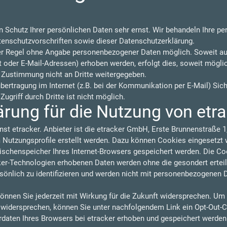
n Schutz Ihrer persönlichen Daten sehr ernst. Wir behandeln Ihre p
tenschutzvorschriften sowie dieser Datenschutzerklärung.
der Regel ohne Angabe personenbezogener Daten möglich. Soweit a
oder E-Mail-Adressen) erhoben werden, erfolgt dies, soweit möglich,
 Zustimmung nicht an Dritte weitergegeben.
übertragung im Internet (z.B. bei der Kommunikation per E-Mail) Sic
ugriff durch Dritte ist nicht möglich.
rung für die Nutzung von etr
nst etracker. Anbieter ist die etracker GmbH, Erste Brunnenstraße
utzungsprofile erstellt werden. Dazu können Cookies eingesetzt w
wischenspeicher Ihres Internet-Browsers gespeichert werden. Die C
cker-Technologien erhobenen Daten werden ohne die gesondert ertei
sönlich zu identifizieren und werden nicht mit personenbezogenen 
önnen Sie jederzeit mit Wirkung für die Zukunft widersprechen. Um
u widersprechen, können Sie unter nachfolgendem Link ein Opt-Out-C
rdaten Ihres Browsers bei etracker erhoben und gespeichert werde