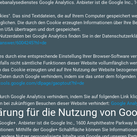
ebanalysedienstes Google Analytics. Anbieter ist die Google Inc.,
ies". Das sind Textdateien, die auf Ihrem Computer gespeichert we
lichen. Die durch den Cookie erzeugten Informationen über Ihre B
en USA übertragen und dort gespeichert.
tzerdaten bei Google Analytics finden Sie in der Datenschutzerkl
s/answer/6004245?hl=de
s durch eine entsprechende Einstellung Ihrer Browser-Software verh
nfalls nicht sämtliche Funktionen dieser Website vollumfänglich w
h das Cookie erzeugten und auf Ihre Nutzung der Website bezogenen 
Daten durch Google verhindern, indem sie das unter dem folgenden 
/tools.google.com/dlpage/gaoptout?hl=de
durch Google Analytics verhindern, indem Sie auf folgenden Link kli
en bei zukünftigen Besuchen dieser Website verhindert:
Google Analy
ärung für die Nutzung von Go
Google+. Anbieter ist die Google Inc., 1600 Amphitheatre Parkway 
ionen: Mithilfe der Google+-Schaltfläche können Sie Informationen 
 andere Nutzer personalisierte Inhalte von Google und unseren Part