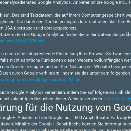
ebanalysedienstes Google Analytics. Anbieter ist die Google Inc.,
ies". Das sind Textdateien, die auf Ihrem Computer gespeichert we
lichen. Die durch den Cookie erzeugten Informationen über Ihre B
en USA übertragen und dort gespeichert.
tzerdaten bei Google Analytics finden Sie in der Datenschutzerkl
s/answer/6004245?hl=de
s durch eine entsprechende Einstellung Ihrer Browser-Software verh
nfalls nicht sämtliche Funktionen dieser Website vollumfänglich w
h das Cookie erzeugten und auf Ihre Nutzung der Website bezogenen 
Daten durch Google verhindern, indem sie das unter dem folgenden 
/tools.google.com/dlpage/gaoptout?hl=de
durch Google Analytics verhindern, indem Sie auf folgenden Link kli
en bei zukünftigen Besuchen dieser Website verhindert:
Google Analy
ärung für die Nutzung von Go
Google+. Anbieter ist die Google Inc., 1600 Amphitheatre Parkway 
ionen: Mithilfe der Google+-Schaltfläche können Sie Informationen 
 andere Nutzer personalisierte Inhalte von Google und unseren Part