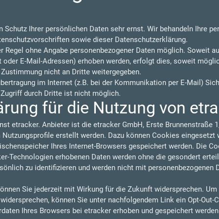
n Schutz Ihrer persönlichen Daten sehr ernst. Wir behandeln Ihre p
tenschutzvorschriften sowie dieser Datenschutzerklärung.
der Regel ohne Angabe personenbezogener Daten möglich. Soweit a
oder E-Mail-Adressen) erhoben werden, erfolgt dies, soweit möglich,
 Zustimmung nicht an Dritte weitergegeben.
übertragung im Internet (z.B. bei der Kommunikation per E-Mail) Sic
ugriff durch Dritte ist nicht möglich.
rung für die Nutzung von etr
nst etracker. Anbieter ist die etracker GmbH, Erste Brunnenstraße
utzungsprofile erstellt werden. Dazu können Cookies eingesetzt w
wischenspeicher Ihres Internet-Browsers gespeichert werden. Die C
cker-Technologien erhobenen Daten werden ohne die gesondert ertei
sönlich zu identifizieren und werden nicht mit personenbezogenen 
önnen Sie jederzeit mit Wirkung für die Zukunft widersprechen. Um
u widersprechen, können Sie unter nachfolgendem Link ein Opt-Out-C
rdaten Ihres Browsers bei etracker erhoben und gespeichert werde