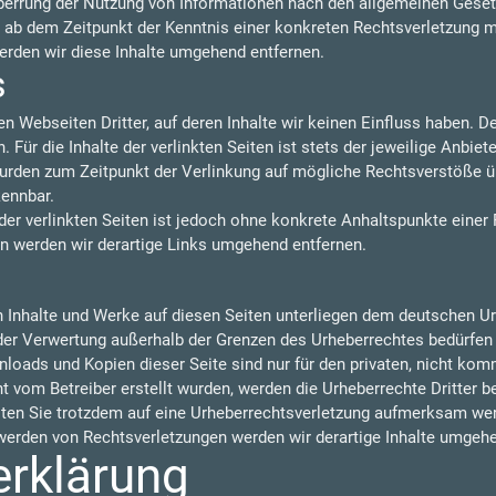
perrung der Nutzung von Informationen nach den allgemeinen Gesetz
t ab dem Zeitpunkt der Kenntnis einer konkreten Rechtsverletzung 
rden wir diese Inhalte umgehend entfernen.
s
n Webseiten Dritter, auf deren Inhalte wir keinen Einfluss haben. 
ür die Inhalte der verlinkten Seiten ist stets der jeweilige Anbiete
 wurden zum Zeitpunkt der Verlinkung auf mögliche Rechtsverstöße ü
kennbar.
der verlinkten Seiten ist jedoch ohne konkrete Anhaltspunkte einer
 werden wir derartige Links umgehend entfernen.
en Inhalte und Werke auf diesen Seiten unterliegen dem deutschen Urh
 der Verwertung außerhalb der Grenzen des Urheberrechtes bedürfen
nloads und Kopien dieser Seite sind nur für den privaten, nicht kom
cht vom Betreiber erstellt wurden, werden die Urheberrechte Dritter 
llten Sie trotzdem auf eine Urheberrechtsverletzung aufmerksam wer
erden von Rechtsverletzungen werden wir derartige Inhalte umgehe
erklärung