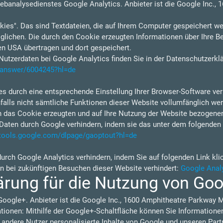
ebanalysedienstes Google Analytics. Anbieter ist die Google Inc.,
ies". Das sind Textdateien, die auf Ihrem Computer gespeichert we
lichen. Die durch den Cookie erzeugten Informationen über Ihre B
en USA übertragen und dort gespeichert.
tzerdaten bei Google Analytics finden Sie in der Datenschutzerkl
s/answer/6004245?hl=de
s durch eine entsprechende Einstellung Ihrer Browser-Software verh
nfalls nicht sämtliche Funktionen dieser Website vollumfänglich w
h das Cookie erzeugten und auf Ihre Nutzung der Website bezogenen 
Daten durch Google verhindern, indem sie das unter dem folgenden 
/tools.google.com/dlpage/gaoptout?hl=de
durch Google Analytics verhindern, indem Sie auf folgenden Link kli
en bei zukünftigen Besuchen dieser Website verhindert:
Google Analy
ärung für die Nutzung von Go
Google+. Anbieter ist die Google Inc., 1600 Amphitheatre Parkway 
ionen: Mithilfe der Google+-Schaltfläche können Sie Informationen 
 andere Nutzer personalisierte Inhalte von Google und unseren Part