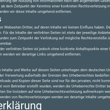
perrung der Nutzung von Informationen nach den allgemeinen Gesetz
t ab dem Zeitpunkt der Kenntnis einer konkreten Rechtsverletzung 
rden wir diese Inhalte umgehend entfernen.
s
n Webseiten Dritter, auf deren Inhalte wir keinen Einfluss haben. 
ür die Inhalte der verlinkten Seiten ist stets der jeweilige Anbiete
 wurden zum Zeitpunkt der Verlinkung auf mögliche Rechtsverstöße ü
kennbar.
der verlinkten Seiten ist jedoch ohne konkrete Anhaltspunkte einer
 werden wir derartige Links umgehend entfernen.
en Inhalte und Werke auf diesen Seiten unterliegen dem deutschen Urh
 der Verwertung außerhalb der Grenzen des Urheberrechtes bedürfen
nloads und Kopien dieser Seite sind nur für den privaten, nicht kom
cht vom Betreiber erstellt wurden, werden die Urheberrechte Dritter 
llten Sie trotzdem auf eine Urheberrechtsverletzung aufmerksam wer
erden von Rechtsverletzungen werden wir derartige Inhalte umgehe
erklärung