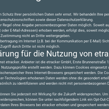
n Schutz Ihrer persönlichen Daten sehr ernst. Wir behandeln Ihre p
tenschutzvorschriften sowie dieser Datenschutzerklärung.
der Regel ohne Angabe personenbezogener Daten möglich. Soweit a
oder E-Mail-Adressen) erhoben werden, erfolgt dies, soweit möglich,
 Zustimmung nicht an Dritte weitergegeben.
übertragung im Internet (z.B. bei der Kommunikation per E-Mail) Sic
ugriff durch Dritte ist nicht möglich.
rung für die Nutzung von etr
nst etracker. Anbieter ist die etracker GmbH, Erste Brunnenstraße
utzungsprofile erstellt werden. Dazu können Cookies eingesetzt w
wischenspeicher Ihres Internet-Browsers gespeichert werden. Die C
cker-Technologien erhobenen Daten werden ohne die gesondert ertei
sönlich zu identifizieren und werden nicht mit personenbezogenen 
önnen Sie jederzeit mit Wirkung für die Zukunft widersprechen. Um
u widersprechen, können Sie unter nachfolgendem Link ein Opt-Out-C
rdaten Ihres Browsers bei etracker erhoben und gespeichert werde