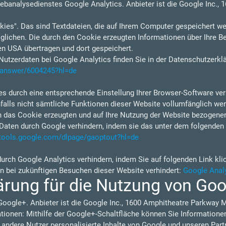
ebanalysedienstes Google Analytics. Anbieter ist die Google Inc.,
ies". Das sind Textdateien, die auf Ihrem Computer gespeichert we
lichen. Die durch den Cookie erzeugten Informationen über Ihre B
en USA übertragen und dort gespeichert.
tzerdaten bei Google Analytics finden Sie in der Datenschutzerkl
s/answer/6004245?hl=de
s durch eine entsprechende Einstellung Ihrer Browser-Software verh
nfalls nicht sämtliche Funktionen dieser Website vollumfänglich w
h das Cookie erzeugten und auf Ihre Nutzung der Website bezogenen 
Daten durch Google verhindern, indem sie das unter dem folgenden 
/tools.google.com/dlpage/gaoptout?hl=de
durch Google Analytics verhindern, indem Sie auf folgenden Link kli
en bei zukünftigen Besuchen dieser Website verhindert:
Google Analy
ärung für die Nutzung von Go
Google+. Anbieter ist die Google Inc., 1600 Amphitheatre Parkway 
ionen: Mithilfe der Google+-Schaltfläche können Sie Informationen 
 andere Nutzer personalisierte Inhalte von Google und unseren Part