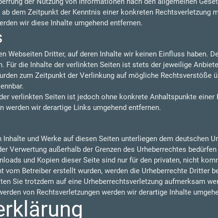
perrung der Nutzung von Informationen nach den allgemeinen Gesetz
t ab dem Zeitpunkt der Kenntnis einer konkreten Rechtsverletzung 
rden wir diese Inhalte umgehend entfernen.
s
n Webseiten Dritter, auf deren Inhalte wir keinen Einfluss haben. 
ür die Inhalte der verlinkten Seiten ist stets der jeweilige Anbiete
 wurden zum Zeitpunkt der Verlinkung auf mögliche Rechtsverstöße ü
kennbar.
der verlinkten Seiten ist jedoch ohne konkrete Anhaltspunkte einer
 werden wir derartige Links umgehend entfernen.
en Inhalte und Werke auf diesen Seiten unterliegen dem deutschen Urh
 der Verwertung außerhalb der Grenzen des Urheberrechtes bedürfen
nloads und Kopien dieser Seite sind nur für den privaten, nicht kom
cht vom Betreiber erstellt wurden, werden die Urheberrechte Dritter 
llten Sie trotzdem auf eine Urheberrechtsverletzung aufmerksam wer
erden von Rechtsverletzungen werden wir derartige Inhalte umgehe
erklärung