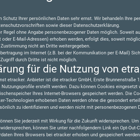
n Schutz Ihrer persönlichen Daten sehr ernst. Wir behandeln Ihre p
tenschutzvorschriften sowie dieser Datenschutzerklärung.
der Regel ohne Angabe personenbezogener Daten möglich. Soweit a
oder E-Mail-Adressen) erhoben werden, erfolgt dies, soweit möglich,
 Zustimmung nicht an Dritte weitergegeben.
übertragung im Internet (z.B. bei der Kommunikation per E-Mail) Sic
ugriff durch Dritte ist nicht möglich.
rung für die Nutzung von etr
nst etracker. Anbieter ist die etracker GmbH, Erste Brunnenstraße
utzungsprofile erstellt werden. Dazu können Cookies eingesetzt w
wischenspeicher Ihres Internet-Browsers gespeichert werden. Die C
cker-Technologien erhobenen Daten werden ohne die gesondert ertei
sönlich zu identifizieren und werden nicht mit personenbezogenen 
önnen Sie jederzeit mit Wirkung für die Zukunft widersprechen. Um
u widersprechen, können Sie unter nachfolgendem Link ein Opt-Out-C
rdaten Ihres Browsers bei etracker erhoben und gespeichert werde