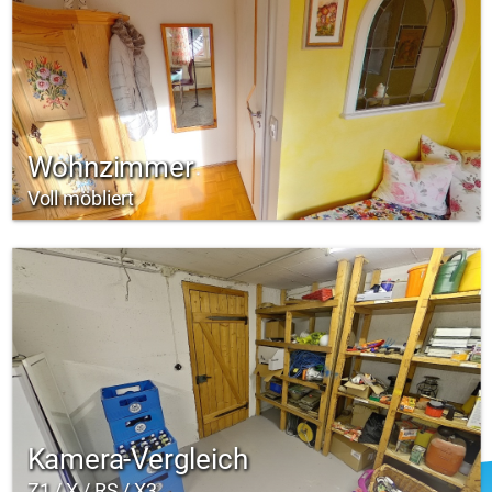
Wohnzimmer
Voll möbliert
Kamera-Vergleich
Z1 / X / RS / X3