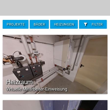
filter_alt
PROJEKTE
BÄDER
HEIZUNGEN
FILTER
Heizraum
Virtuelle Mitarbeiter-Einweisung