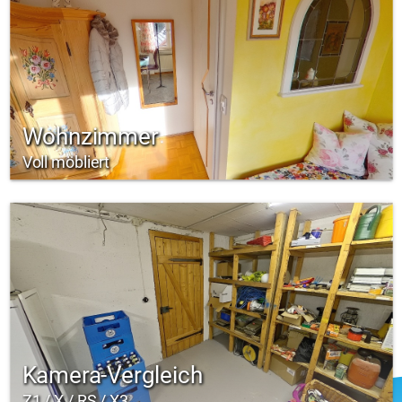
Wohnzimmer
Voll möbliert
Kamera-Vergleich
Z1 / X / RS / X3