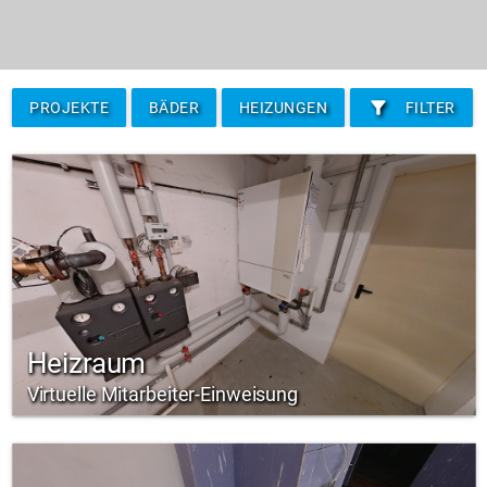
filter_alt
PROJEKTE
BÄDER
HEIZUNGEN
FILTER
Heizraum
Virtuelle Mitarbeiter-Einweisung