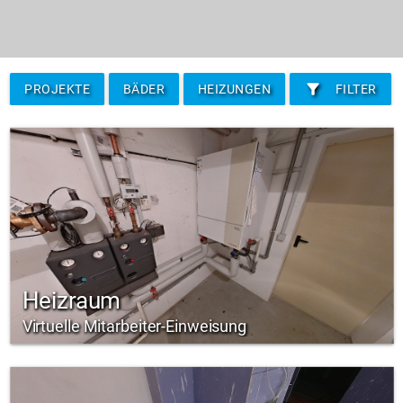
filter_alt
PROJEKTE
BÄDER
HEIZUNGEN
FILTER
Heizraum
Virtuelle Mitarbeiter-Einweisung