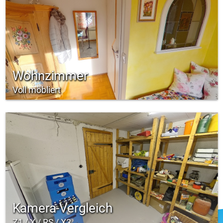
Wohnzimmer
Voll möbliert
Kamera-Vergleich
Z1 / X / RS / X3