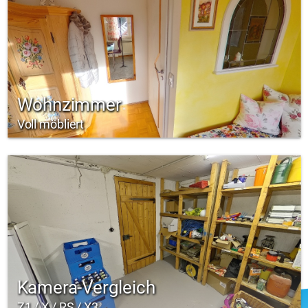
Wohnzimmer
Voll möbliert
Kamera-Vergleich
Z1 / X / RS / X3