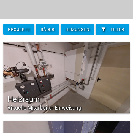
filter_alt
PROJEKTE
BÄDER
HEIZUNGEN
FILTER
Heizraum
Virtuelle Mitarbeiter-Einweisung