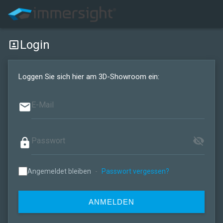
Login
portrait
Loggen Sie sich hier am 3D-Showroom ein:
email
visibility_off
lock
Angemeldet bleiben
-
Passwort vergessen?
ANMELDEN