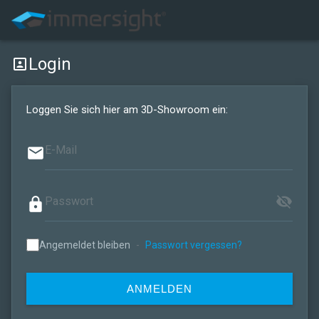
Login
portrait
Loggen Sie sich hier am 3D-Showroom ein:
email
visibility_off
lock
Angemeldet bleiben
-
Passwort vergessen?
ANMELDEN