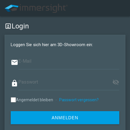
Login
portrait
Loggen Sie sich hier am 3D-Showroom ein:
email
visibility_off
lock
Angemeldet bleiben
-
Passwort vergessen?
ANMELDEN