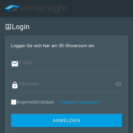
Login
portrait
Loggen Sie sich hier am 3D-Showroom ein:
email
visibility_off
lock
Angemeldet bleiben
-
Passwort vergessen?
ANMELDEN