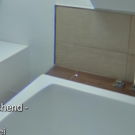
chend -
ei