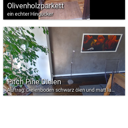
Olivenholzparkett
ein echter Hingucker
Pitch Pine Dielen
Auftrag: Dielenboden schwarz ölen und matt lackieren