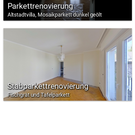
Parkettrenovierung
Altstadtvilla, Mosaikparkett dunkel geölt
Stabparkettrenovierung
Fischgrät und Tafelparkett