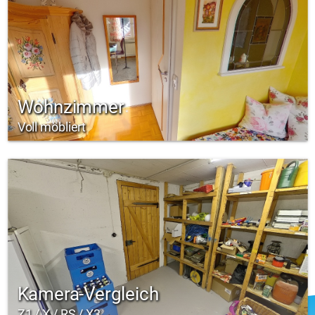
Wohnzimmer
Voll möbliert
Kamera-Vergleich
Z1 / X / RS / X3