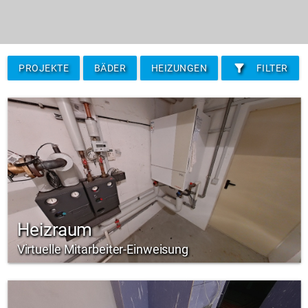
filter_alt
PROJEKTE
BÄDER
HEIZUNGEN
FILTER
Heizraum
Virtuelle Mitarbeiter-Einweisung