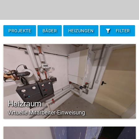
filter_alt
PROJEKTE
BÄDER
HEIZUNGEN
FILTER
Heizraum
Virtuelle Mitarbeiter-Einweisung