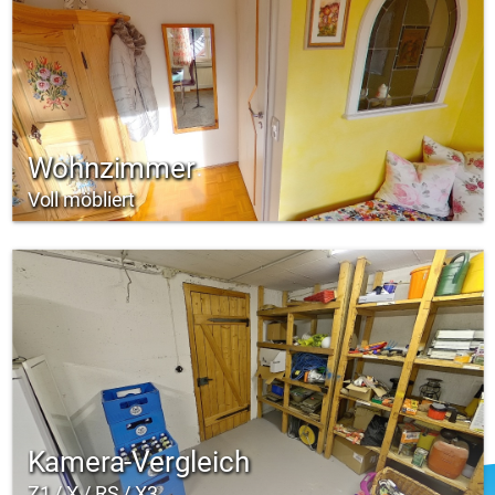
Wohnzimmer
Voll möbliert
Kamera-Vergleich
Z1 / X / RS / X3